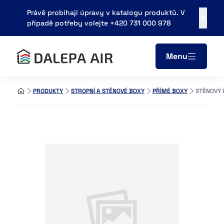
Právě probíhají úpravy v katalogu produktů. V
případě potřeby volejte +420 731 000 978
Menu
PRODUKTY
STROPNÍ A STĚNOVÉ BOXY
PŘÍMÉ BOXY
STĚNOVÝ 
Areál zemědělského podniku
683 21, Pustiměř
obchod@dalepa.cz
+420 731 000 978
Kontaky