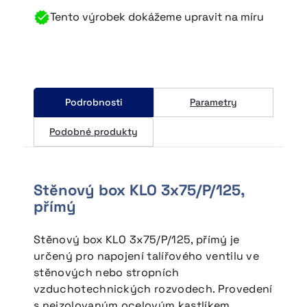
Tento výrobek dokážeme upravit na míru
~
Vzduchové ventily
~
Zakázková výroba
Společnost
Podrobnosti
Parametry
Podobné produkty
~
Služby
~
O nás
Stěnový box KLO 3x75/P/125,
~
Aktuality
přímý
~
Ke stažení
Stěnový box KLO 3x75/P/125, přímý je
určený pro napojení talířového ventilu ve
~
Kontakty
stěnových nebo stropních
vzduchotechnických rozvodech. Provedení
s neizolovaným ocelovým kastlíkem