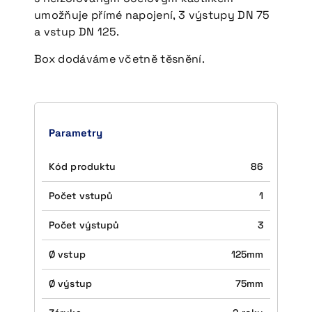
umožňuje přímé napojení, 3 výstupy DN 75
CS
EN
DE
a vstup DN 125.
Box dodáváme včetně těsnění.
© 2026 DALEPA AIR s.r.o.
Parametry
Kód produktu
86
Počet vstupů
1
Počet výstupů
3
Ø vstup
125mm
Ø výstup
75mm