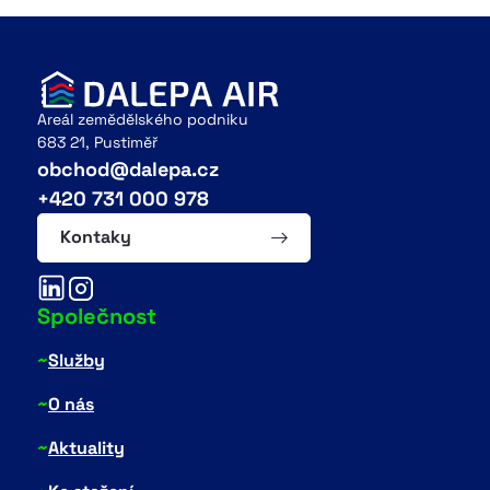
Areál zemědělského podniku
683 21, Pustiměř
obchod@dalepa.cz
+420 731 000 978
Kontaky
Společnost
~
Služby
~
O nás
~
Aktuality