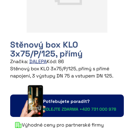
NAŠE PRODUKTY
~
Flexibilní potrubí
~
Distribuční boxy
Stěnový box KLO
~
Stropní a stěnové boxy
3x75/P/125, přímý
Značka:
DALEPA
Kód: 86
~
Plechové komponenty
Stěnový box KLO 3x75/P/125, přímý s přímé
napojení, 3 výstupy DN 75 a vstupem DN 125.
~
Montážní příslušenství
~
Rekuperace
Potřebujete poradit?
~
Izolované flexibilní hadice
VOLEJTE ZDARMA +420 731 000 978
~
Hliníkové flexibilní hadice
Výhodné ceny pro partnerské firmy
~
Fasádní mřížky