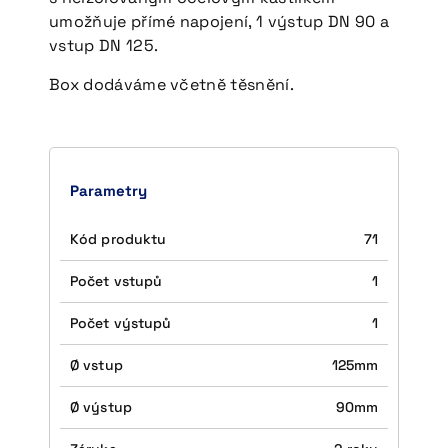
umožňuje přímé napojení, 1 výstup DN 90 a
CS
EN
DE
vstup DN 125.
Box dodáváme včetně těsnění.
© 2026 DALEPA AIR s.r.o.
Parametry
Kód produktu
71
Počet vstupů
1
Počet výstupů
1
Ø vstup
125mm
Ø výstup
90mm