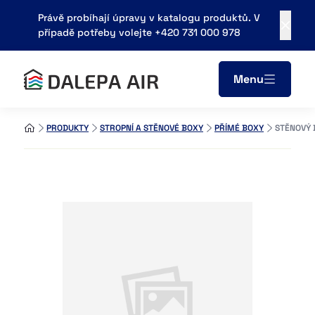
Právě probíhají úpravy v katalogu produktů. V
případě potřeby volejte +420 731 000 978
Menu
PRODUKTY
STROPNÍ A STĚNOVÉ BOXY
PŘÍMÉ BOXY
STĚNOVÝ 
Areál zemědělského podniku
683 21, Pustiměř
obchod@dalepa.cz
+420 731 000 978
Kontaky