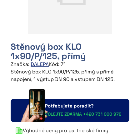
NAŠE PRODUKTY
~
Flexibilní potrubí
~
Distribuční boxy
Stěnový box KLO
~
Stropní a stěnové boxy
1x90/P/125, přímý
Značka:
DALEPA
Kód: 71
~
Plechové komponenty
Stěnový box KLO 1x90/P/125, přímý s přímé
napojení, 1 výstup DN 90 a vstupem DN 125.
~
Montážní příslušenství
~
Rekuperace
Potřebujete poradit?
~
Izolované flexibilní hadice
VOLEJTE ZDARMA +420 731 000 978
~
Hliníkové flexibilní hadice
Výhodné ceny pro partnerské firmy
~
Fasádní mřížky