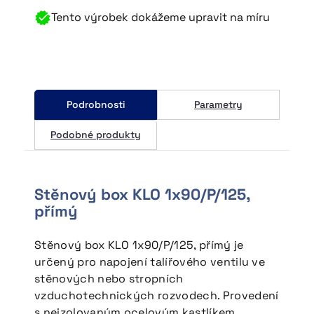
Tento výrobek dokážeme upravit na míru
~
Vzduchové ventily
~
Zakázková výroba
Společnost
Podrobnosti
Parametry
Podobné produkty
~
Služby
~
O nás
Stěnový box KLO 1x90/P/125,
~
Aktuality
přímý
~
Ke stažení
Stěnový box KLO 1x90/P/125, přímý je
určený pro napojení talířového ventilu ve
~
Kontakty
stěnových nebo stropních
vzduchotechnických rozvodech. Provedení
s neizolovaným ocelovým kastlíkem