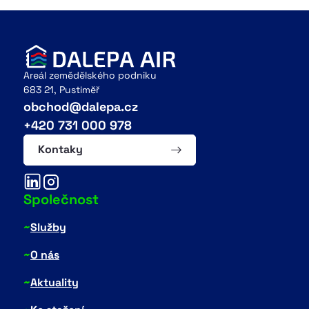
Areál zemědělského podniku
683 21, Pustiměř
obchod@dalepa.cz
+420 731 000 978
Kontaky
Společnost
~
Služby
~
O nás
~
Aktuality