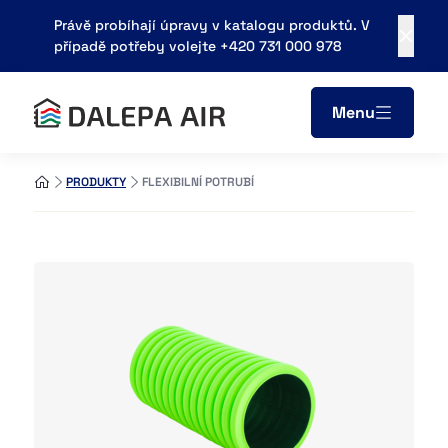
Právě probíhají úpravy v katalogu produktů. V
případě potřeby volejte +420 731 000 978
Menu
PRODUKTY
FLEXIBILNÍ POTRUBÍ
Areál zemědělského podniku
683 21, Pustiměř
obchod@dalepa.cz
+420 731 000 978
Kontaky