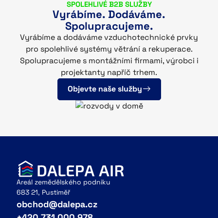
SPOLEHLIVÉ B2B SLUŽBY
Vyrábíme. Dodáváme.
Spolupracujeme.
Vyrábíme a dodáváme vzduchotechnické prvky
pro spolehlivé systémy větrání a rekuperace.
Spolupracujeme s montážními firmami, výrobci i
projektanty napříč trhem.
Objevte naše služby
Areál zemědělského podniku
683 21, Pustiměř
obchod@dalepa.cz
+420 731 000 978