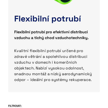
NAŠE PRODUKTY
Flexibilní potrubí
~
Flexibilní potrubí
~
Distribuční boxy
Flexibilní potrubí pro efektivní distribuci
vzduchu a tichý chod vzduchotechniky.
~
Stropní a stěnové boxy
~
Plechové komponenty
Kvalitní flexibilní potrubí určené pro
zdravé větrání a spolehlivou distribuci
~
Montážní příslušenství
vzduchu v domech i komerčních
objektech. Nabízí vysokou odolnost,
~
Rekuperace
snadnou montáž a nízký aerodynamický
odpor – ideální pro systémy rekuperace.
~
Izolované flexibilní hadice
~
Hliníkové flexibilní hadice
~
Fasádní mřížky
FILTROVAT: