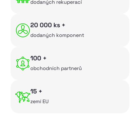
dodaných rekuperací
~
Vzduchové ventily
20 000 ks +
~
Zakázková výroba
dodaných komponent
Společnost
100 +
~
Služby
obchodních partnerů
~
O nás
~
Aktuality
15 +
zemí EU
~
Ke stažení
~
Kontakty