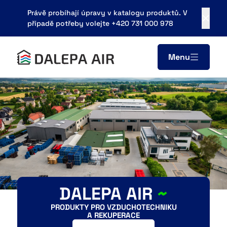
Právě probíhají úpravy v katalogu produktů. V
případě potřeby volejte +420 731 000 978
Menu
Areál zemědělského podniku
683 21, Pustiměř
obchod@dalepa.cz
+420 731 000 978
Kontaky
DALEPA AIR
~
PRODUKTY PRO VZDUCHOTECHNIKU
A REKUPERACE