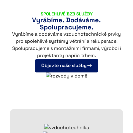
CS
EN
DE
SPOLEHLIVÉ B2B SLUŽBY
Vyrábíme. Dodáváme.
Spolupracujeme.
Vyrábíme a dodáváme vzduchotechnické prvky
© 2026 DALEPA AIR s.r.o.
pro spolehlivé systémy větrání a rekuperace.
Spolupracujeme s montážními firmami, výrobci i
projektanty napříč trhem.
Objevte naše služby