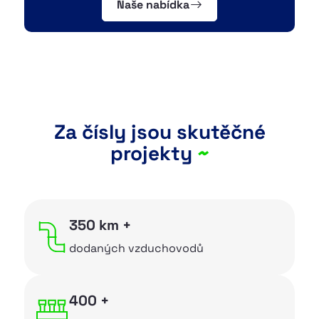
Naše nabídka
NAŠE PRODUKTY
~
Flexibilní potrubí
~
Distribuční boxy
~
Stropní a stěnové boxy
Za čísly jsou skutěčné
projekty
~
~
Plechové komponenty
~
Montážní příslušenství
~
Rekuperace
350 km +
~
Izolované flexibilní hadice
dodaných vzduchovodů
~
Hliníkové flexibilní hadice
400 +
~
Fasádní mřížky