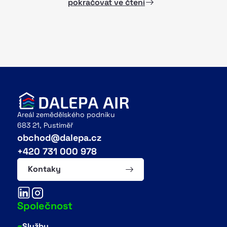
pokračovat ve čtení
Areál zemědělského podniku
683 21, Pustiměř
obchod@dalepa.cz
+420 731 000 978
Kontaky
Společnost
~
Služby